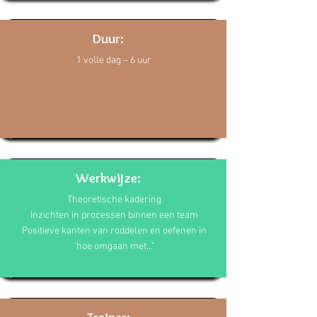
Duur:
1 volle dag – 6 uur
Werkwijze:
Theoretische kadering
Inzichten in processen binnen een team
Positieve kanten van roddelen en oefenen in
'hoe omgaan met..."