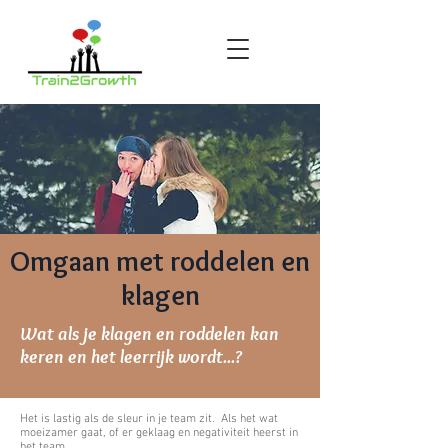
Omgaan met roddelen en
klagen
Wat als je klagen en roddelen kan
keren en het leerrijk wordt...?
Het is lastig als de sleur in je team zit. Als het wat
moeizamer gaat, of er geklaag en negativiteit heerst in
het team.