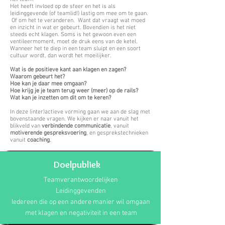
Het heeft invloed op de sfeer en het is als
leidinggevende (of teamlid!) lastig om mee om te gaan.
Of om het te veranderen. Want dat vraagt wat moed
en inzicht in wat er gebeurt. Bovendien is het niet
steeds echt klagen. Soms is het gewoon even een
ventileermoment, moet de druk eens van de ketel.
Wanneer het te diep in een team sluipt en een soort
cultuur wordt, dan wordt het moeilijker.
Wat is de positieve kant aan klagen en zagen?
Waarom gebeurt het?
Hoe kan je daar mee omgaan?
Hoe krijg je je team terug weer (meer) op de rails?
Wat kan je inzetten om dit om te keren?
In deze (inter)actieve vorming gaan we aan de slag met
bovenstaande vragen. We kijken er naar vanuit het
blikveld van
verbindende
communicatie
, vanuit
motiverende
gespreksvoering
, en gesprekstechnieken
vanuit
coaching
.
Doelpubliek
Teamverantwoordelijken
Leidinggevenden
Iedereen die op een andere manier wil omgaan
met klagen en negativiteit in een team