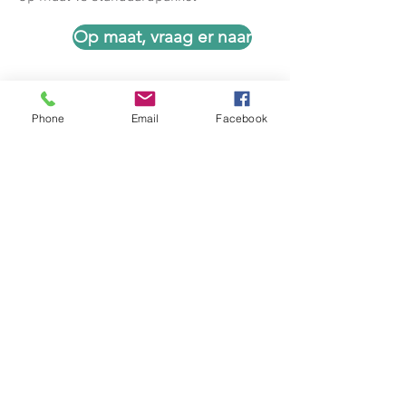
Op maat, vraag er naar
Phone
Email
Facebook
Open opleidingen
Particulieren
Voor de brede zorgsector
In voorbereiding